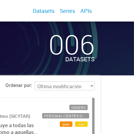
Datasets
Series
APIs
006
DATASETS
Ordenar por
GÉNERO
ntino (SICYTAR)
PERSONAL CIENTÍFICO-TECNOLÓGICO
json
csv
uye a todas las
como a aquellas