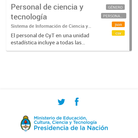
Personal de ciencia y
GÉNERO
tecnología
PERSONAL CIENTÍFICO-TECNOLÓGICO
json
Sistema de Información de Ciencia y
Tecnología Argentino (SICYTAR)
csv
El personal de CyT en una unidad
estadística incluye a todas las
personas involucradas
directamente en I+D así como a
aquellas que brindan servicios
directos para las actividades de I +
D (como...