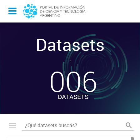
Datasets
-
006
DATASETS