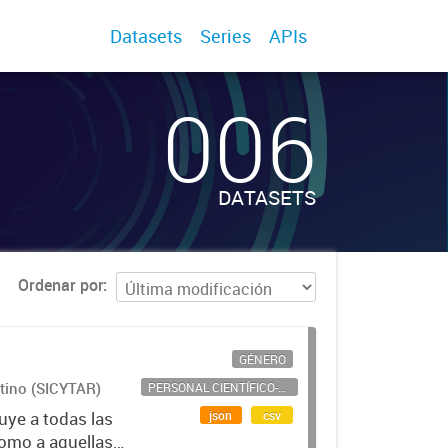
Datasets
Series
APIs
006
DATASETS
Ordenar por
GÉNERO
ntino (SICYTAR)
PERSONAL CIENTÍFICO-TECNOLÓGICO
json
csv
uye a todas las
como a aquellas