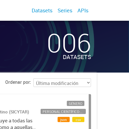
Datasets
Series
APIs
006
DATASETS
Ordenar por
GÉNERO
ntino (SICYTAR)
PERSONAL CIENTÍFICO-TECNOLÓGICO
json
csv
uye a todas las
como a aquellas