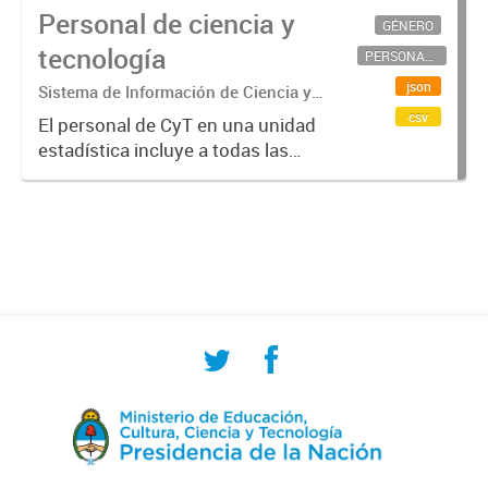
Personal de ciencia y
GÉNERO
tecnología
PERSONAL CIENTÍFICO-TECNOLÓGICO
json
Sistema de Información de Ciencia y
Tecnología Argentino (SICYTAR)
csv
El personal de CyT en una unidad
estadística incluye a todas las
personas involucradas
directamente en I+D así como a
aquellas que brindan servicios
directos para las actividades de I +
D (como...