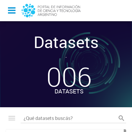
Datasets
-
006
DATASETS