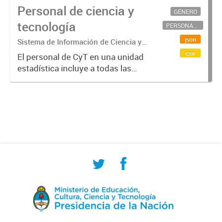
Personal de ciencia y
GÉNERO
tecnología
PERSONAL CIENTÍFICO-TECNOLÓGICO
json
Sistema de Información de Ciencia y
Tecnología Argentino (SICYTAR)
csv
El personal de CyT en una unidad
estadística incluye a todas las
personas involucradas
directamente en I+D así como a
aquellas que brindan servicios
directos para las actividades de I +
D (como...