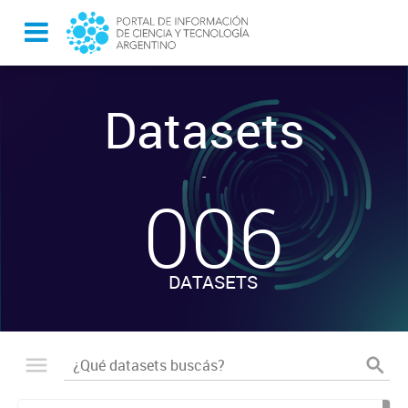
Datasets
-
006
DATASETS