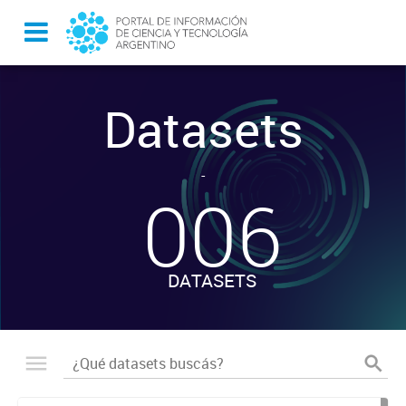
Datasets
-
006
DATASETS