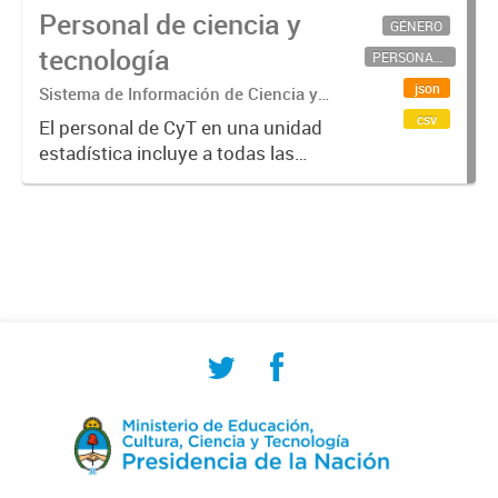
Personal de ciencia y
GÉNERO
tecnología
PERSONAL CIENTÍFICO-TECNOLÓGICO
json
Sistema de Información de Ciencia y
Tecnología Argentino (SICYTAR)
csv
El personal de CyT en una unidad
estadística incluye a todas las
personas involucradas
directamente en I+D así como a
aquellas que brindan servicios
directos para las actividades de I +
D (como...