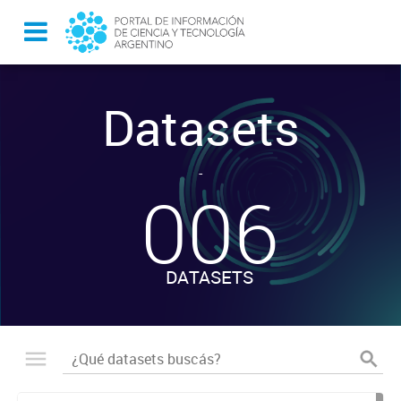
Datasets
-
006
DATASETS