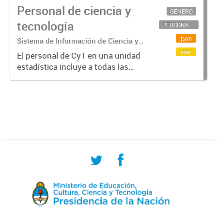
Personal de ciencia y
GÉNERO
tecnología
PERSONAL CIENTÍFICO-TECNOLÓGICO
json
Sistema de Información de Ciencia y
Tecnología Argentino (SICYTAR)
csv
El personal de CyT en una unidad
estadística incluye a todas las
personas involucradas
directamente en I+D así como a
aquellas que brindan servicios
directos para las actividades de I +
D (como...