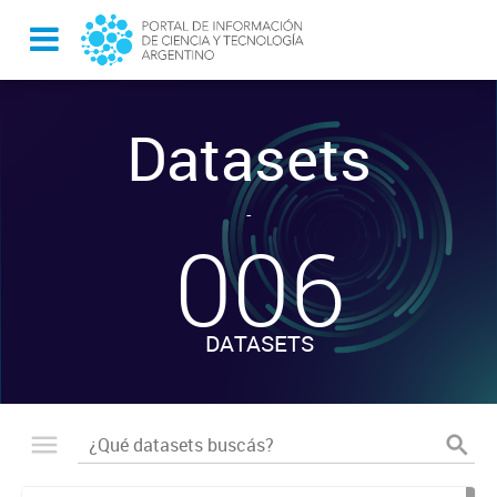
Datasets
-
006
DATASETS