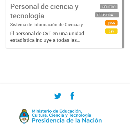
Personal de ciencia y
GÉNERO
tecnología
PERSONAL CIENTÍFICO-TECNOLÓGICO
json
Sistema de Información de Ciencia y
Tecnología Argentino (SICYTAR)
csv
El personal de CyT en una unidad
estadística incluye a todas las
personas involucradas
directamente en I+D así como a
aquellas que brindan servicios
directos para las actividades de I +
D (como...