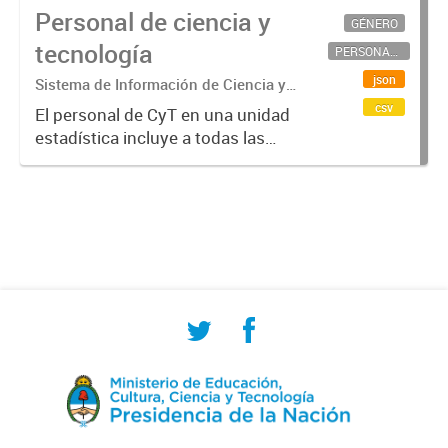
Personal de ciencia y
GÉNERO
tecnología
PERSONAL CIENTÍFICO-TECNOLÓGICO
json
Sistema de Información de Ciencia y
Tecnología Argentino (SICYTAR)
csv
El personal de CyT en una unidad
estadística incluye a todas las
personas involucradas
directamente en I+D así como a
aquellas que brindan servicios
directos para las actividades de I +
D (como...