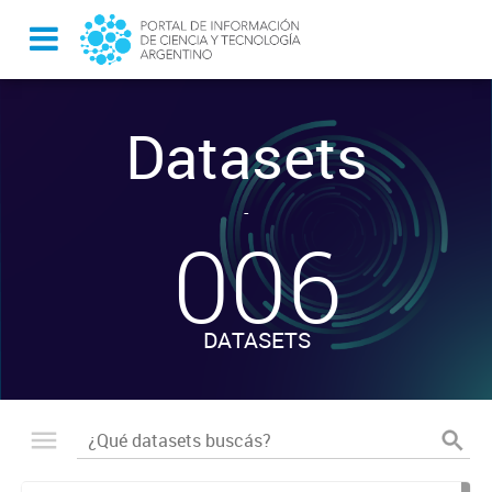
Datasets
-
006
DATASETS