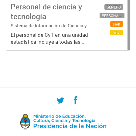
Personal de ciencia y
GÉNERO
tecnología
PERSONAL CIENTÍFICO-TECNOLÓGICO
json
Sistema de Información de Ciencia y
Tecnología Argentino (SICYTAR)
csv
El personal de CyT en una unidad
estadística incluye a todas las
personas involucradas
directamente en I+D así como a
aquellas que brindan servicios
directos para las actividades de I +
D (como...