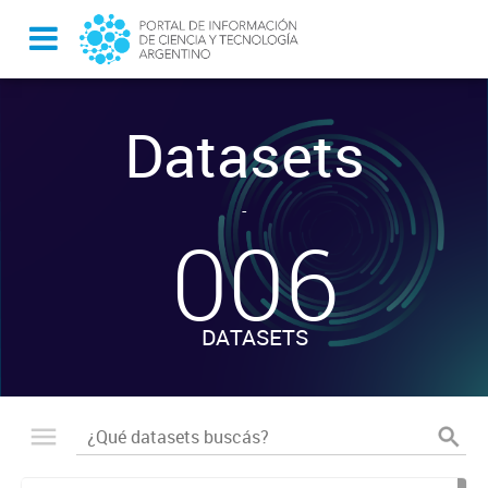
Datasets
-
006
DATASETS