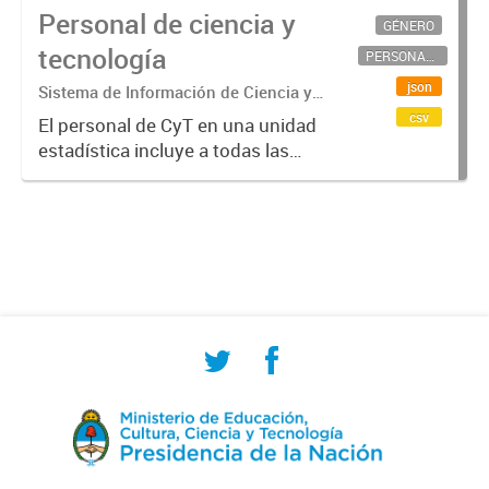
Personal de ciencia y
GÉNERO
tecnología
PERSONAL CIENTÍFICO-TECNOLÓGICO
json
Sistema de Información de Ciencia y
Tecnología Argentino (SICYTAR)
csv
El personal de CyT en una unidad
estadística incluye a todas las
personas involucradas
directamente en I+D así como a
aquellas que brindan servicios
directos para las actividades de I +
D (como...