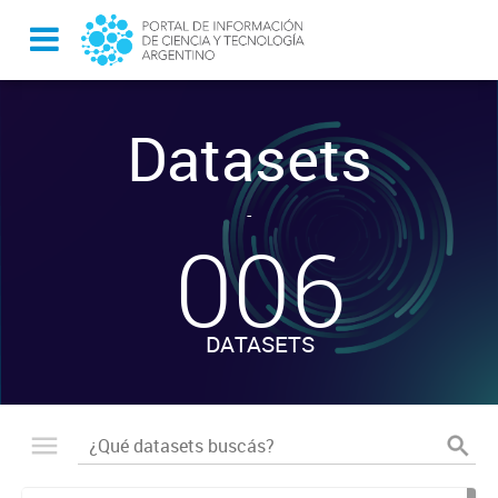
Datasets
-
006
DATASETS