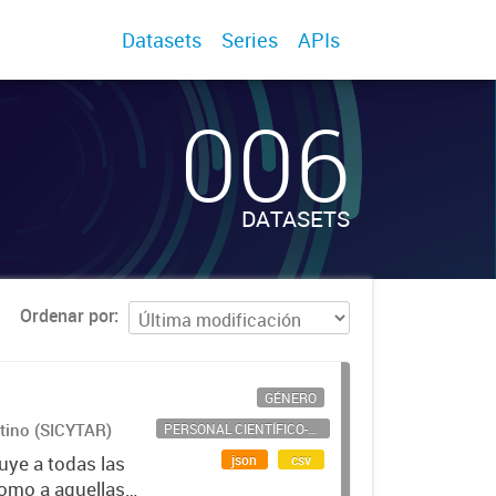
Datasets
Series
APIs
006
DATASETS
Ordenar por
GÉNERO
ntino (SICYTAR)
PERSONAL CIENTÍFICO-TECNOLÓGICO
json
csv
uye a todas las
como a aquellas