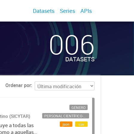
Datasets
Series
APIs
006
DATASETS
Ordenar por
GÉNERO
ntino (SICYTAR)
PERSONAL CIENTÍFICO-TECNOLÓGICO
json
csv
uye a todas las
como a aquellas