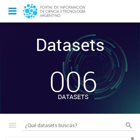
Datasets
-
006
DATASETS