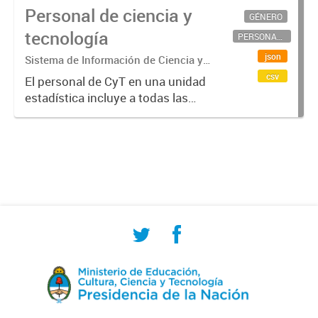
Personal de ciencia y
GÉNERO
tecnología
PERSONAL CIENTÍFICO-TECNOLÓGICO
json
Sistema de Información de Ciencia y
Tecnología Argentino (SICYTAR)
csv
El personal de CyT en una unidad
estadística incluye a todas las
personas involucradas
directamente en I+D así como a
aquellas que brindan servicios
directos para las actividades de I +
D (como...