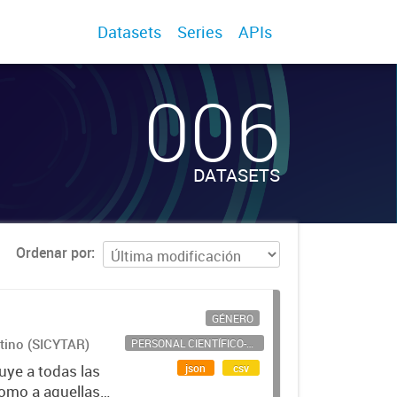
Datasets
Series
APIs
006
DATASETS
Ordenar por
GÉNERO
ntino (SICYTAR)
PERSONAL CIENTÍFICO-TECNOLÓGICO
json
csv
uye a todas las
como a aquellas