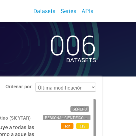
Datasets
Series
APIs
006
DATASETS
Ordenar por
GÉNERO
ntino (SICYTAR)
PERSONAL CIENTÍFICO-TECNOLÓGICO
json
csv
uye a todas las
como a aquellas