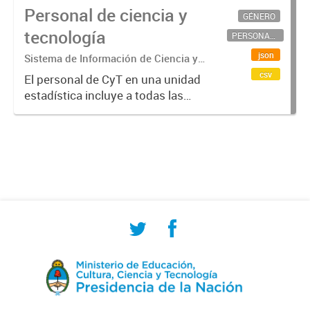
Personal de ciencia y
GÉNERO
tecnología
PERSONAL CIENTÍFICO-TECNOLÓGICO
json
Sistema de Información de Ciencia y
Tecnología Argentino (SICYTAR)
csv
El personal de CyT en una unidad
estadística incluye a todas las
personas involucradas
directamente en I+D así como a
aquellas que brindan servicios
directos para las actividades de I +
D (como...