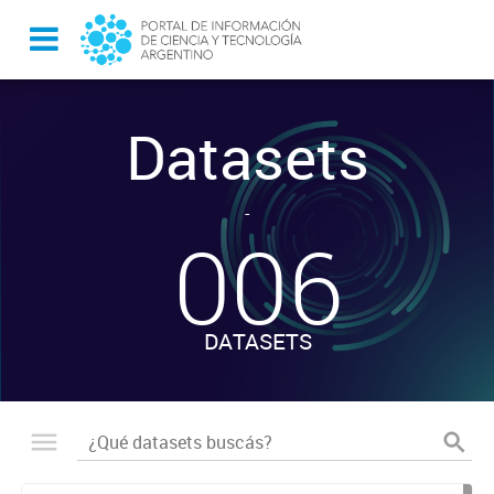
Datasets
-
006
DATASETS