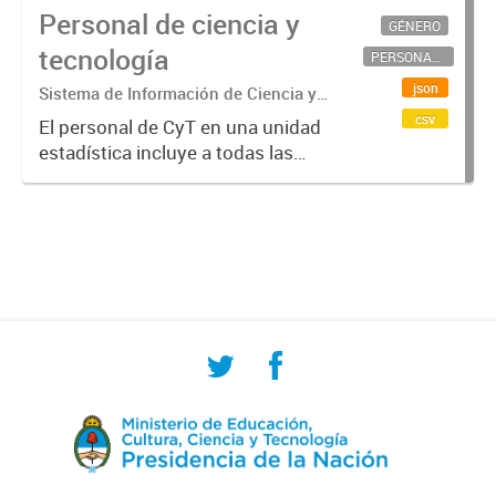
Personal de ciencia y
GÉNERO
tecnología
PERSONAL CIENTÍFICO-TECNOLÓGICO
json
Sistema de Información de Ciencia y
Tecnología Argentino (SICYTAR)
csv
El personal de CyT en una unidad
estadística incluye a todas las
personas involucradas
directamente en I+D así como a
aquellas que brindan servicios
directos para las actividades de I +
D (como...