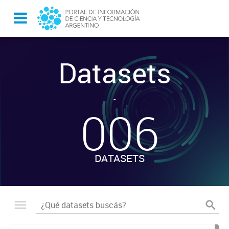
Datasets
-
006
DATASETS