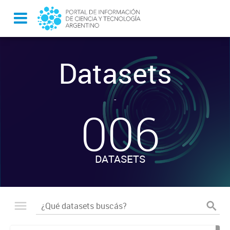
Datasets
-
006
DATASETS