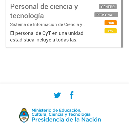
Personal de ciencia y
GÉNERO
tecnología
PERSONAL CIENTÍFICO-TECNOLÓGICO
json
Sistema de Información de Ciencia y
Tecnología Argentino (SICYTAR)
csv
El personal de CyT en una unidad
estadística incluye a todas las
personas involucradas
directamente en I+D así como a
aquellas que brindan servicios
directos para las actividades de I +
D (como...