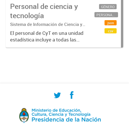
Personal de ciencia y
GÉNERO
tecnología
PERSONAL CIENTÍFICO-TECNOLÓGICO
json
Sistema de Información de Ciencia y
Tecnología Argentino (SICYTAR)
csv
El personal de CyT en una unidad
estadística incluye a todas las
personas involucradas
directamente en I+D así como a
aquellas que brindan servicios
directos para las actividades de I +
D (como...