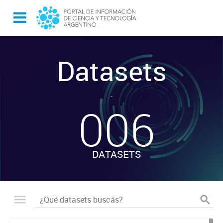
Datasets
-
006
DATASETS