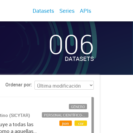
Datasets
Series
APIs
006
DATASETS
Ordenar por
GÉNERO
ntino (SICYTAR)
PERSONAL CIENTÍFICO-TECNOLÓGICO
json
csv
uye a todas las
como a aquellas