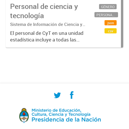
Personal de ciencia y
GÉNERO
tecnología
PERSONAL CIENTÍFICO-TECNOLÓGICO
json
Sistema de Información de Ciencia y
Tecnología Argentino (SICYTAR)
csv
El personal de CyT en una unidad
estadística incluye a todas las
personas involucradas
directamente en I+D así como a
aquellas que brindan servicios
directos para las actividades de I +
D (como...