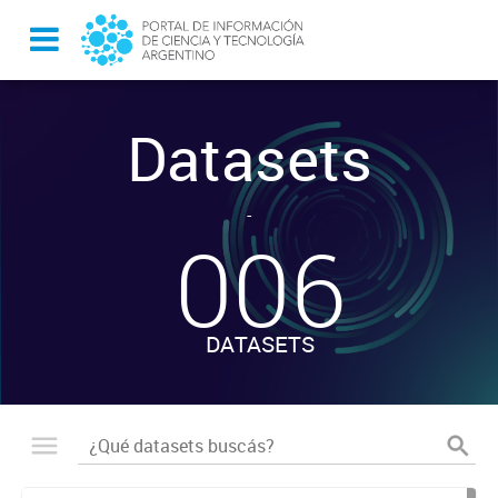
Datasets
-
006
DATASETS