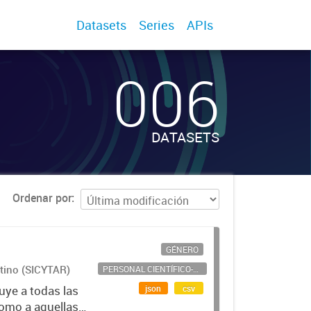
Datasets
Series
APIs
006
DATASETS
Ordenar por
GÉNERO
ntino (SICYTAR)
PERSONAL CIENTÍFICO-TECNOLÓGICO
json
csv
uye a todas las
como a aquellas