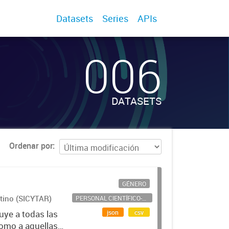
Datasets
Series
APIs
006
DATASETS
Ordenar por
GÉNERO
ntino (SICYTAR)
PERSONAL CIENTÍFICO-TECNOLÓGICO
json
csv
uye a todas las
como a aquellas