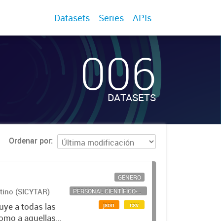
Datasets
Series
APIs
006
DATASETS
Ordenar por
GÉNERO
ntino (SICYTAR)
PERSONAL CIENTÍFICO-TECNOLÓGICO
json
csv
uye a todas las
como a aquellas