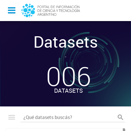
Datasets
-
006
DATASETS