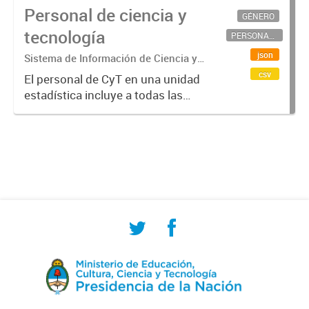
Personal de ciencia y
GÉNERO
tecnología
PERSONAL CIENTÍFICO-TECNOLÓGICO
json
Sistema de Información de Ciencia y
Tecnología Argentino (SICYTAR)
csv
El personal de CyT en una unidad
estadística incluye a todas las
personas involucradas
directamente en I+D así como a
aquellas que brindan servicios
directos para las actividades de I +
D (como...