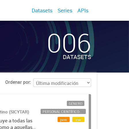
Datasets
Series
APIs
006
DATASETS
Ordenar por
GÉNERO
ntino (SICYTAR)
PERSONAL CIENTÍFICO-TECNOLÓGICO
json
csv
uye a todas las
como a aquellas