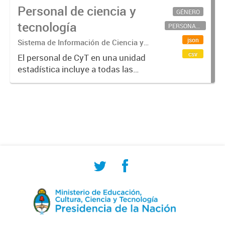
Personal de ciencia y
GÉNERO
tecnología
PERSONAL CIENTÍFICO-TECNOLÓGICO
json
Sistema de Información de Ciencia y
Tecnología Argentino (SICYTAR)
csv
El personal de CyT en una unidad
estadística incluye a todas las
personas involucradas
directamente en I+D así como a
aquellas que brindan servicios
directos para las actividades de I +
D (como...