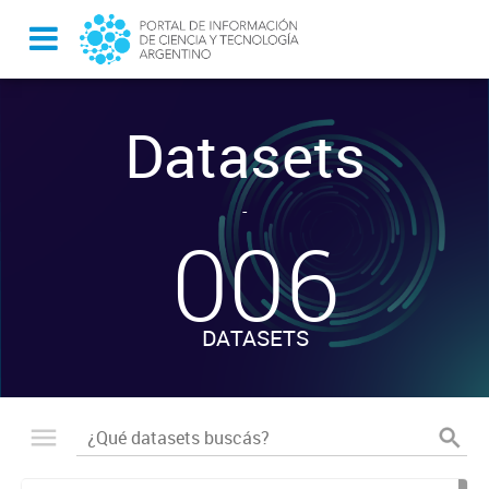
Datasets
-
006
DATASETS