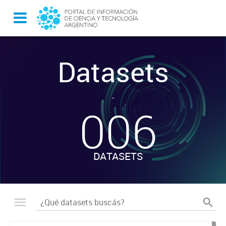
Datasets
-
006
DATASETS