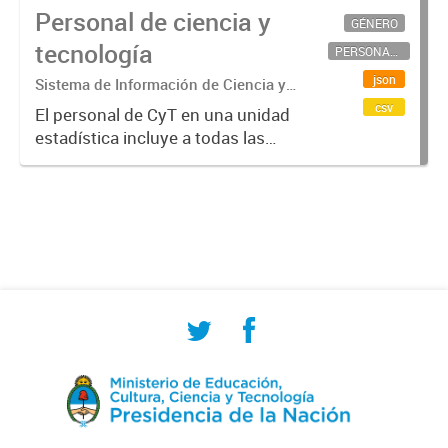
Personal de ciencia y
GÉNERO
tecnología
PERSONAL CIENTÍFICO-TECNOLÓGICO
json
Sistema de Información de Ciencia y
Tecnología Argentino (SICYTAR)
csv
El personal de CyT en una unidad
estadística incluye a todas las
personas involucradas
directamente en I+D así como a
aquellas que brindan servicios
directos para las actividades de I +
D (como...