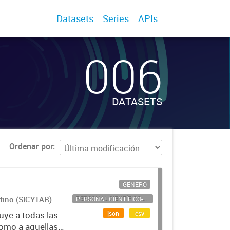
Datasets
Series
APIs
006
DATASETS
Ordenar por
GÉNERO
ntino (SICYTAR)
PERSONAL CIENTÍFICO-TECNOLÓGICO
json
csv
uye a todas las
como a aquellas