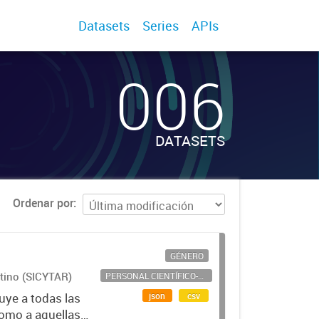
Datasets
Series
APIs
006
DATASETS
Ordenar por
GÉNERO
ntino (SICYTAR)
PERSONAL CIENTÍFICO-TECNOLÓGICO
json
csv
uye a todas las
como a aquellas