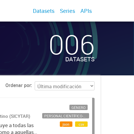
Datasets
Series
APIs
006
DATASETS
Ordenar por
GÉNERO
ntino (SICYTAR)
PERSONAL CIENTÍFICO-TECNOLÓGICO
json
csv
uye a todas las
como a aquellas