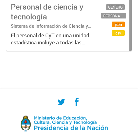
Personal de ciencia y
GÉNERO
tecnología
PERSONAL CIENTÍFICO-TECNOLÓGICO
json
Sistema de Información de Ciencia y
Tecnología Argentino (SICYTAR)
csv
El personal de CyT en una unidad
estadística incluye a todas las
personas involucradas
directamente en I+D así como a
aquellas que brindan servicios
directos para las actividades de I +
D (como...