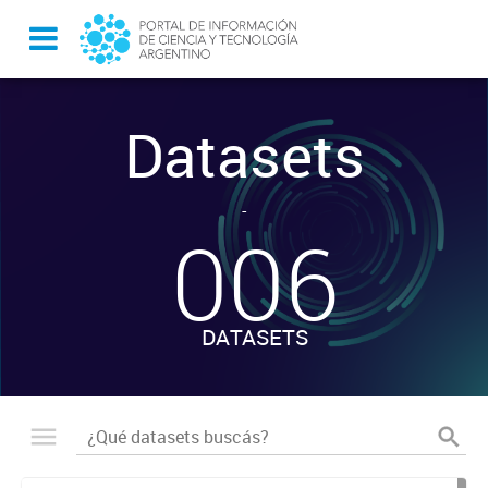
Datasets
-
006
DATASETS