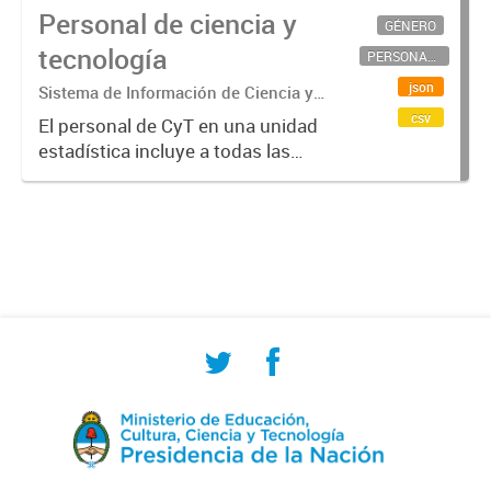
Personal de ciencia y
GÉNERO
tecnología
PERSONAL CIENTÍFICO-TECNOLÓGICO
json
Sistema de Información de Ciencia y
Tecnología Argentino (SICYTAR)
csv
El personal de CyT en una unidad
estadística incluye a todas las
personas involucradas
directamente en I+D así como a
aquellas que brindan servicios
directos para las actividades de I +
D (como...