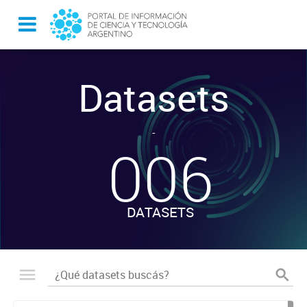
Datasets
-
006
DATASETS