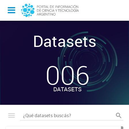
Datasets
-
006
DATASETS