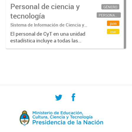
Personal de ciencia y
GÉNERO
tecnología
PERSONAL CIENTÍFICO-TECNOLÓGICO
json
Sistema de Información de Ciencia y
Tecnología Argentino (SICYTAR)
csv
El personal de CyT en una unidad
estadística incluye a todas las
personas involucradas
directamente en I+D así como a
aquellas que brindan servicios
directos para las actividades de I +
D (como...