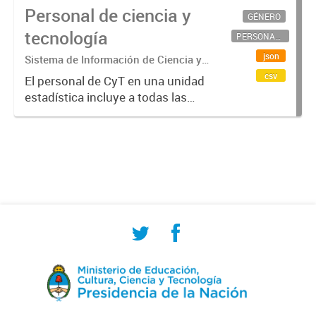
Personal de ciencia y
GÉNERO
tecnología
PERSONAL CIENTÍFICO-TECNOLÓGICO
json
Sistema de Información de Ciencia y
Tecnología Argentino (SICYTAR)
csv
El personal de CyT en una unidad
estadística incluye a todas las
personas involucradas
directamente en I+D así como a
aquellas que brindan servicios
directos para las actividades de I +
D (como...