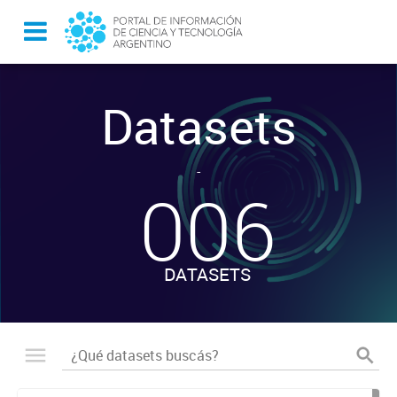
Datasets
-
006
DATASETS