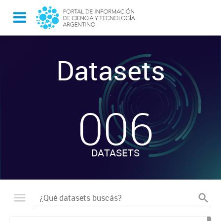
Datasets
-
006
DATASETS