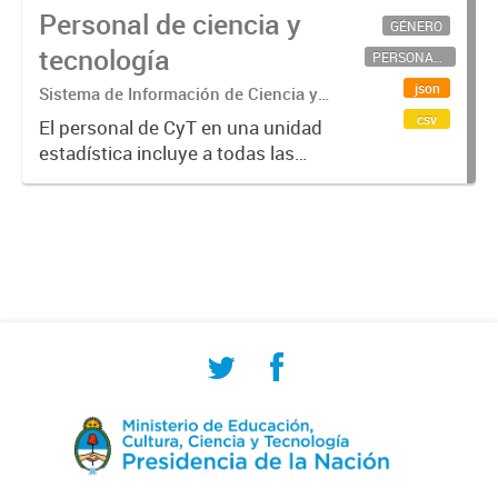
Personal de ciencia y
GÉNERO
tecnología
PERSONAL CIENTÍFICO-TECNOLÓGICO
json
Sistema de Información de Ciencia y
Tecnología Argentino (SICYTAR)
csv
El personal de CyT en una unidad
estadística incluye a todas las
personas involucradas
directamente en I+D así como a
aquellas que brindan servicios
directos para las actividades de I +
D (como...