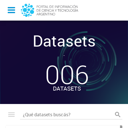
Datasets
-
006
DATASETS