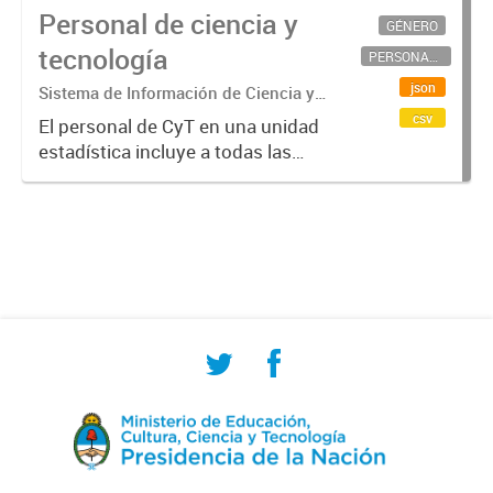
Personal de ciencia y
GÉNERO
tecnología
PERSONAL CIENTÍFICO-TECNOLÓGICO
json
Sistema de Información de Ciencia y
Tecnología Argentino (SICYTAR)
csv
El personal de CyT en una unidad
estadística incluye a todas las
personas involucradas
directamente en I+D así como a
aquellas que brindan servicios
directos para las actividades de I +
D (como...