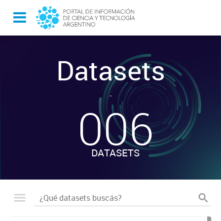
Datasets
-
006
DATASETS