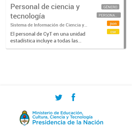
Personal de ciencia y
GÉNERO
tecnología
PERSONAL CIENTÍFICO-TECNOLÓGICO
json
Sistema de Información de Ciencia y
Tecnología Argentino (SICYTAR)
csv
El personal de CyT en una unidad
estadística incluye a todas las
personas involucradas
directamente en I+D así como a
aquellas que brindan servicios
directos para las actividades de I +
D (como...