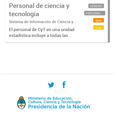
Personal de ciencia y
GÉNERO
tecnología
PERSONAL CIENTÍFICO-TECNOLÓGICO
json
Sistema de Información de Ciencia y
Tecnología Argentino (SICYTAR)
csv
El personal de CyT en una unidad
estadística incluye a todas las
personas involucradas
directamente en I+D así como a
aquellas que brindan servicios
directos para las actividades de I +
D (como...