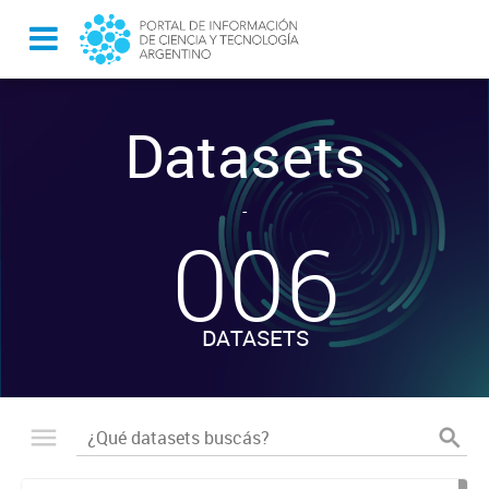
Datasets
-
006
DATASETS