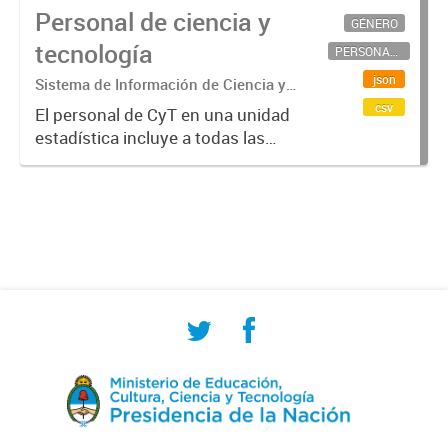
Personal de ciencia y
GÉNERO
tecnología
PERSONAL CIENTÍFICO-TECNOLÓGICO
json
Sistema de Información de Ciencia y
Tecnología Argentino (SICYTAR)
csv
El personal de CyT en una unidad
estadística incluye a todas las
personas involucradas
directamente en I+D así como a
aquellas que brindan servicios
directos para las actividades de I +
D (como...