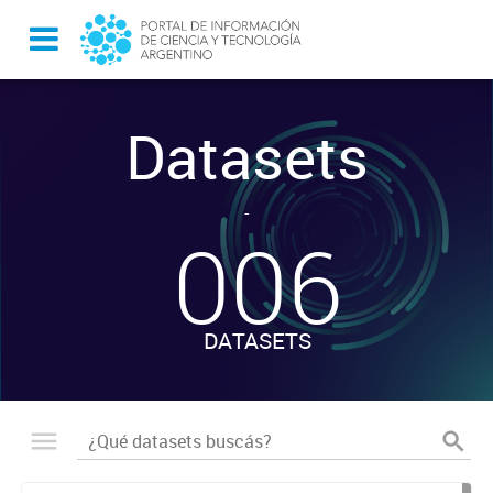
Datasets
-
006
DATASETS