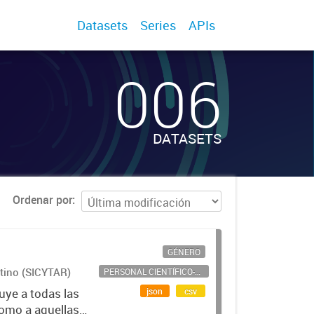
Datasets
Series
APIs
006
DATASETS
Ordenar por
GÉNERO
ntino (SICYTAR)
PERSONAL CIENTÍFICO-TECNOLÓGICO
json
csv
uye a todas las
como a aquellas