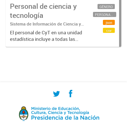
Personal de ciencia y
GÉNERO
tecnología
PERSONAL CIENTÍFICO-TECNOLÓGICO
json
Sistema de Información de Ciencia y
Tecnología Argentino (SICYTAR)
csv
El personal de CyT en una unidad
estadística incluye a todas las
personas involucradas
directamente en I+D así como a
aquellas que brindan servicios
directos para las actividades de I +
D (como...