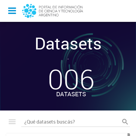
Datasets
-
006
DATASETS