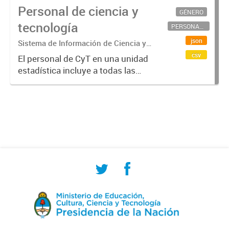
Personal de ciencia y
GÉNERO
tecnología
PERSONAL CIENTÍFICO-TECNOLÓGICO
json
Sistema de Información de Ciencia y
Tecnología Argentino (SICYTAR)
csv
El personal de CyT en una unidad
estadística incluye a todas las
personas involucradas
directamente en I+D así como a
aquellas que brindan servicios
directos para las actividades de I +
D (como...