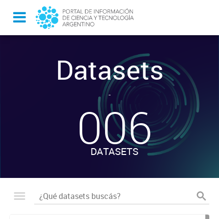
Datasets
-
006
DATASETS