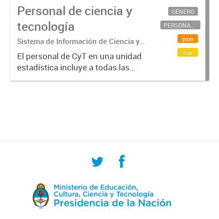
Personal de ciencia y
GÉNERO
tecnología
PERSONAL CIENTÍFICO-TECNOLÓGICO
json
Sistema de Información de Ciencia y
Tecnología Argentino (SICYTAR)
csv
El personal de CyT en una unidad
estadística incluye a todas las
personas involucradas
directamente en I+D así como a
aquellas que brindan servicios
directos para las actividades de I +
D (como...