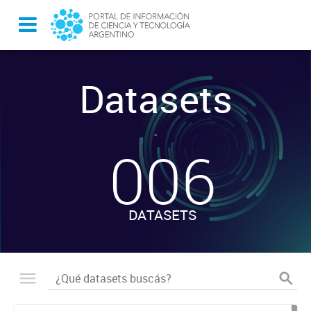
Datasets
-
006
DATASETS