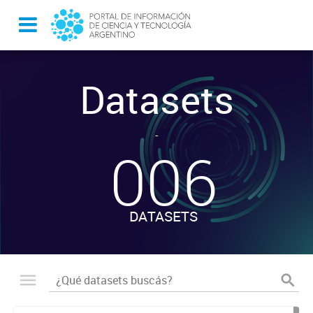
Datasets
-
006
DATASETS