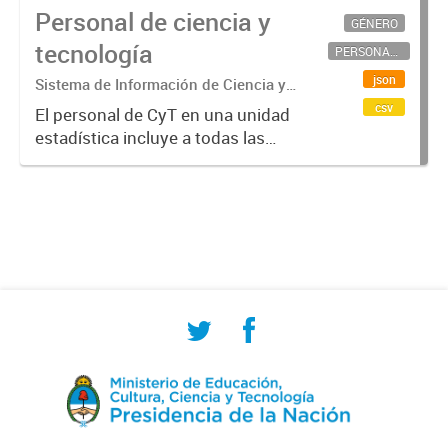
Personal de ciencia y
GÉNERO
tecnología
PERSONAL CIENTÍFICO-TECNOLÓGICO
json
Sistema de Información de Ciencia y
Tecnología Argentino (SICYTAR)
csv
El personal de CyT en una unidad
estadística incluye a todas las
personas involucradas
directamente en I+D así como a
aquellas que brindan servicios
directos para las actividades de I +
D (como...