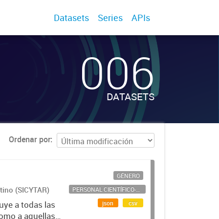
Datasets
Series
APIs
006
DATASETS
Ordenar por
GÉNERO
ntino (SICYTAR)
PERSONAL CIENTÍFICO-TECNOLÓGICO
json
csv
uye a todas las
como a aquellas