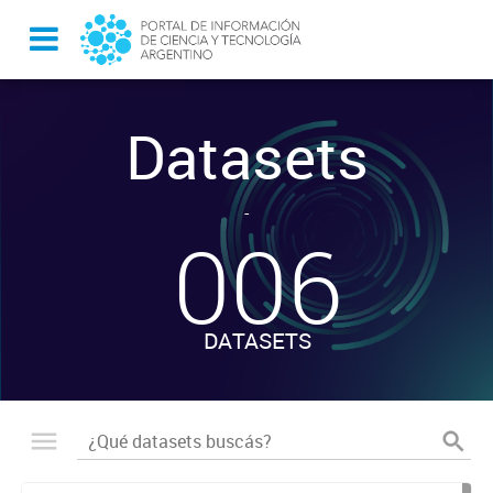
Datasets
-
006
DATASETS