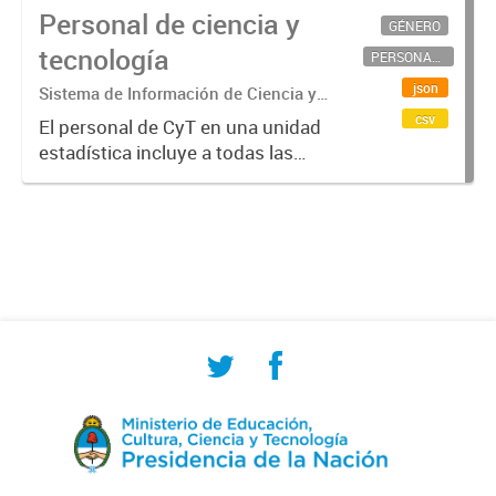
Personal de ciencia y
GÉNERO
tecnología
PERSONAL CIENTÍFICO-TECNOLÓGICO
json
Sistema de Información de Ciencia y
Tecnología Argentino (SICYTAR)
csv
El personal de CyT en una unidad
estadística incluye a todas las
personas involucradas
directamente en I+D así como a
aquellas que brindan servicios
directos para las actividades de I +
D (como...