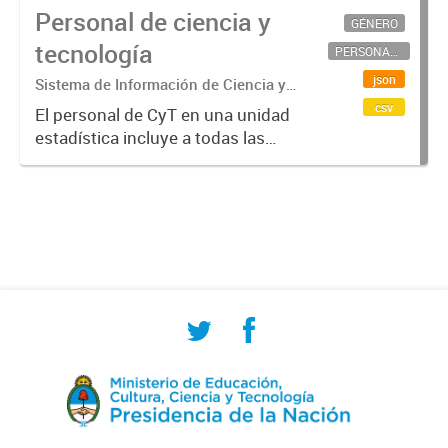
Personal de ciencia y
GÉNERO
tecnología
PERSONAL CIENTÍFICO-TECNOLÓGICO
json
Sistema de Información de Ciencia y
Tecnología Argentino (SICYTAR)
csv
El personal de CyT en una unidad
estadística incluye a todas las
personas involucradas
directamente en I+D así como a
aquellas que brindan servicios
directos para las actividades de I +
D (como...