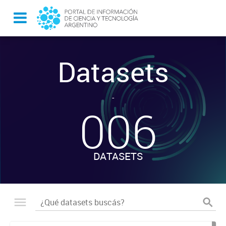
Datasets
-
006
DATASETS